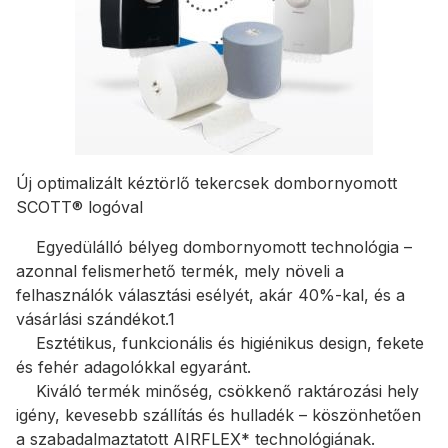
Új optimalizált kéztörlő tekercsek dombornyomott
SCOTT® logóval
Egyedülálló bélyeg dombornyomott technológia –
azonnal felismerhető termék, mely növeli a
felhasználók választási esélyét, akár 40%-kal, és a
vásárlási szándékot.1
Esztétikus, funkcionális és higiénikus design, fekete
és fehér adagolókkal egyaránt.
Kiváló termék minőség, csökkenő raktározási hely
igény, kevesebb szállítás és hulladék – köszönhetően
a szabadalmaztatott AIRFLEX* technológiának.