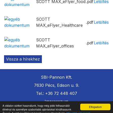
SCOTT MAX_eFlyer_food
.pdf
Letöltés
SCOTT
.pdf
Letöltés
MAX_eFlyer_Healthcare
SCOTT
.pdf
Letöltés
MAX_eFlyer_offices
Vissza a hírekhez
SBI-Pannon Kft.
7630 Pécs, Edison u. 9.
Tel.: +36 72 448 407
Impresszum
A oldalon sütiket használunk, hogy még jobb felhasználói
Elfogadom
Adatkezelési tájékoztató
élményt és személyre szabottabb ajánlatokat kínálhassunk