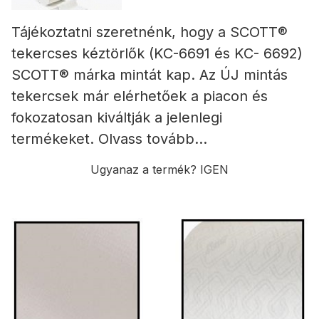
Tájékoztatni szeretnénk, hogy a SCOTT®
tekercses kéztörlők (KC-6691 és KC- 6692)
SCOTT® márka mintát kap. Az ÚJ mintás
tekercsek már elérhetőek a piacon és
fokozatosan kiváltják a jelenlegi
termékeket. Olvass tovább...
Ugyanaz a termék? IGEN