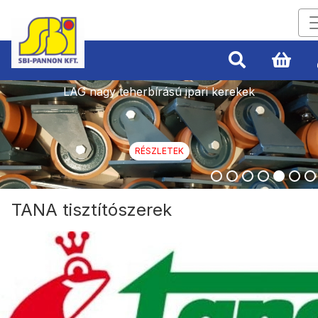
LAG nagy teherbírású ipari kerekek
RÉSZLETEK
TANA tisztítószerek