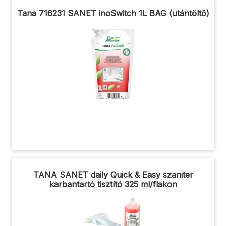
Tana 716231 SANET inoSwitch 1L BAG (utántöltő)
TANA SANET daily Quick & Easy szaniter
karbantartó tisztító 325 ml/flakon