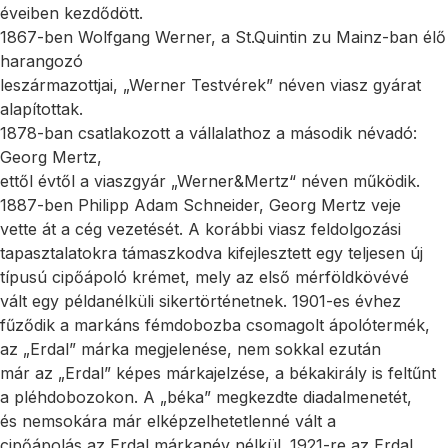
éveiben kezdődött.
1867-ben Wolfgang Werner, a St.Quintin zu Mainz-ban élő
harangozó
leszármazottjai, „Werner Testvérek” néven viasz gyárat
alapítottak.
1878-ban csatlakozott a vállalathoz a második névadó:
Georg Mertz,
ettől évtől a viaszgyár „Werner&Mertz“ néven működik.
1887-ben Philipp Adam Schneider, Georg Mertz veje
vette át a cég vezetését. A korábbi viasz feldolgozási
tapasztalatokra támaszkodva kifejlesztett egy teljesen új
típusú cipőápoló krémet, mely az első mérföldkövévé
vált egy példanélküli sikertörténetnek. 1901-es évhez
fűződik a markáns fémdobozba csomagolt ápolótermék,
az „Erdal” márka megjelenése, nem sokkal ezután
már az „Erdal” képes márkajelzése, a békakirály is feltűnt
a pléhdobozokon. A „béka” megkezdte diadalmenetét,
és nemsokára már elképzelhetetlenné vált a
cipőápolás az Erdal márkanév nélkül. 1921-re az Erdal