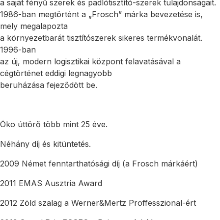
a saját fényű szerek és padlótisztító-szerek tulajdonságait.
1986-ban megtörtént a „Frosch” márka bevezetése is,
mely megalapozta
a környezetbarát tisztítószerek sikeres termékvonalát.
1996-ban
az új, modern logisztikai központ felavatásával a
cégtörténet eddigi legnagyobb
beruházása fejeződött be.
Öko úttörő több mint 25 éve.
Néhány díj és kitüntetés.
2009 Német fenntarthatósági díj (a Frosch márkáért)
2011 EMAS Ausztria Award
2012 Zöld szalag a Werner&Mertz Proffesszional-ért