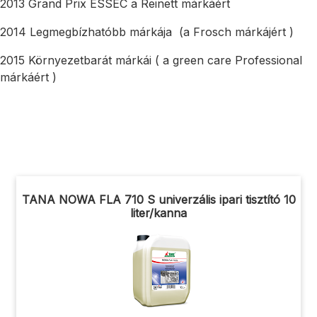
2013 Grand Prix ESSEC a Reinett márkáért
2014 Legmegbízhatóbb márkája (a Frosch márkájért )
2015 Környezetbarát márkái ( a green care Professional
márkáért )
TANA NOWA FLA 710 S univerzális ipari tisztító 10
liter/kanna