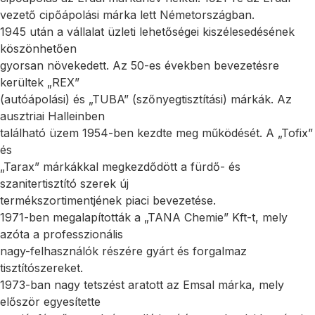
vezető cipőápolási márka lett Németországban.
1945 után a vállalat üzleti lehetőségei kiszélesedésének
köszönhetően
gyorsan növekedett. Az 50-es években bevezetésre
kerültek „REX”
(autóápolási) és „TUBA” (szőnyegtisztítási) márkák. Az
ausztriai Halleinben
található üzem 1954-ben kezdte meg működését. A „Tofix”
és
„Tarax” márkákkal megkezdődött a fürdő- és
szanitertisztító szerek új
termékszortimentjének piaci bevezetése.
1971-ben megalapították a „TANA Chemie” Kft-t, mely
azóta a professzionális
nagy-felhasználók részére gyárt és forgalmaz
tisztítószereket.
1973-ban nagy tetszést aratott az Emsal márka, mely
először egyesítette