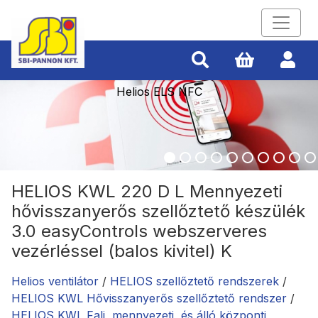
Helios ELS NFC
HELIOS KWL 220 D L Mennyezeti
hővisszanyerős szellőztető készülék
3.0 easyControls webszerveres
vezérléssel (balos kivitel) K
Helios ventilátor
/
HELIOS szellőztető rendszerek
/
HELIOS KWL Hővisszanyerős szellőztető rendszer
/
HELIOS KWL Fali, mennyezeti, és álló központi