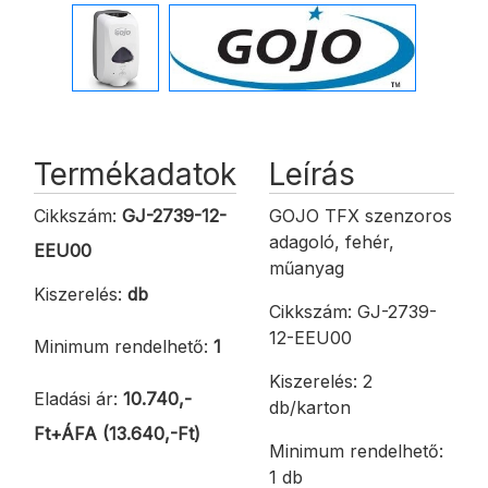
Termékadatok
Leírás
Cikkszám:
GJ-2739-12-
GOJO TFX szenzoros
adagoló, fehér,
EEU00
műanyag
Kiszerelés:
db
Cikkszám: GJ-2739-
12-EEU00
Minimum rendelhető:
1
Kiszerelés: 2
Eladási ár:
10.740,-
db/karton
Ft+ÁFA (13.640,-Ft)
Minimum rendelhető:
1 db