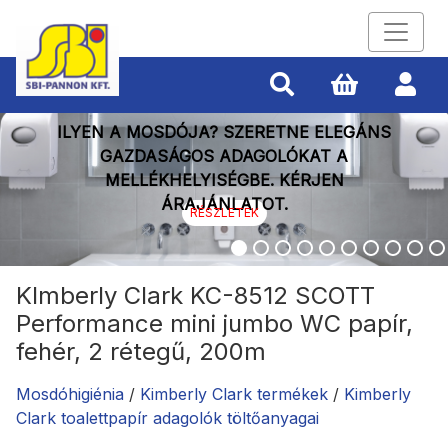
ILYEN A MOSDÓJA? SZERETNE ELEGÁNS
GAZDASÁGOS ADAGOLÓKAT A
MELLÉKHELYISÉGBE. KÉRJEN
ÁRAJÁNLATOT.
RÉSZLETEK
KImberly Clark KC-8512 SCOTT
Performance mini jumbo WC papír,
fehér, 2 rétegű, 200m
Mosdóhigiénia
/
Kimberly Clark termékek
/
Kimberly
Clark toalettpapír adagolók töltőanyagai