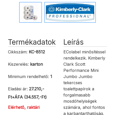
Termékadatok
Leírás
Cikkszám:
KC-8512
EColabel minősítéssel
rendelkezik. Kimberly
Kiszerelés:
karton
Clark Scott
Performance Mini
Minimum rendelhető:
1
Jumbo Jumbo
tekercses
Eladási ár:
27.210,-
toalettpapírok a
forgalmasabb
Ft+ÁFA (34.557,-Ft)
mosdóhelyiségek
Elérhető, raktári
számára, ahol fontos
a karbantarthatóság,