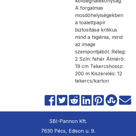
költséghatékonyság.
A forgalmas
mosdóhelyiségekben
a toalettpapír
biztosítása kritikus
mind a higiénia, mind
az image
szempontjából. Réteg:
2 Szín: fehér Átmérő:
19 cm Tekercshossz:
200 m Kiszerelés: 12
tekercs/karton
SBI-Pannon Kft.
7630 Pécs, Edison u. 9.