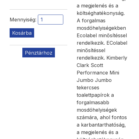
a megjelenés és a
költséghatékonyság.
Mennyiség:
A forgalmas
mosdóhelyiségekben
Kosárba
Ecolabel minősítéssel
rendelkezik. EColabel
minősítéssel
Pénztárhoz
rendelkezik. Kimberly
Clark Scott
Performance Mini
Jumbo Jumbo
tekercses
toalettpapírok a
forgalmasabb
mosdóhelyiségek
számára, ahol fontos
a karbantarthatóság,
a megjelenés és a