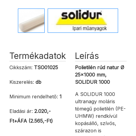
Termékadatok
Leírás
Cikkszám:
TSO01025
Polietilén rúd natur Ø
25x1000 mm,
Kiszerelés:
db
SOLIDUR 1000
A SOLIDUR 1000
Minimum rendelhető:
1
ultranagy moláris
tömegű polietilén (PE-
Eladási ár:
2.020,-
UHMW) rendkívül
Ft+ÁFA (2.565,-Ft)
kopásálló, szívós,
szárazon is