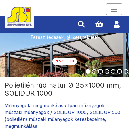
Terasz fedések, télikert, előtető
RÉSZLETEK
Polietilén rúd natur Ø 25x1000 mm,
SOLIDUR 1000
Műanyagok, megmunkálás
/
Ipari műanyagok,
műszaki műanyagok
/
SOLIDUR 1000, SOLIDUR 500
(polietilén) műszaki műanyagok kereskedelme,
megmunkálása