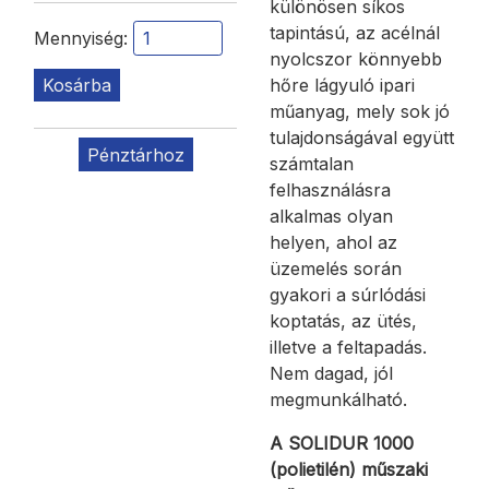
különösen síkos
tapintású, az acélnál
Mennyiség:
nyolcszor könnyebb
hőre lágyuló ipari
Kosárba
műanyag, mely sok jó
tulajdonságával együtt
Pénztárhoz
számtalan
felhasználásra
alkalmas olyan
helyen, ahol az
üzemelés során
gyakori a súrlódási
koptatás, az ütés,
illetve a feltapadás.
Nem dagad, jól
megmunkálható.
A SOLIDUR 1000
(polietilén) műszaki