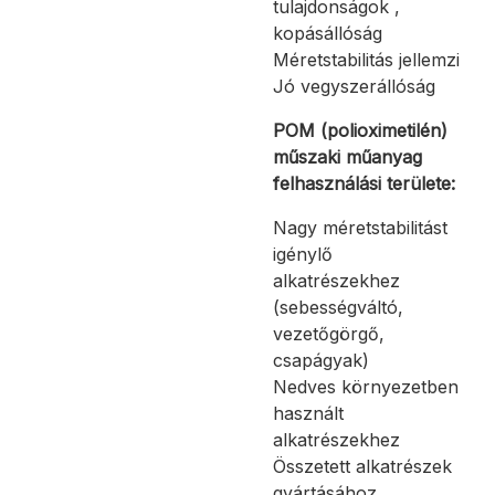
tulajdonságok ,
kopásállóság
Méretstabilitás jellemzi
Jó vegyszerállóság
POM (polioximetilén)
műszaki műanyag
felhasználási területe:
Nagy méretstabilitást
igénylő
alkatrészekhez
(sebességváltó,
vezetőgörgő,
csapágyak)
Nedves környezetben
használt
alkatrészekhez
Összetett alkatrészek
gyártásához