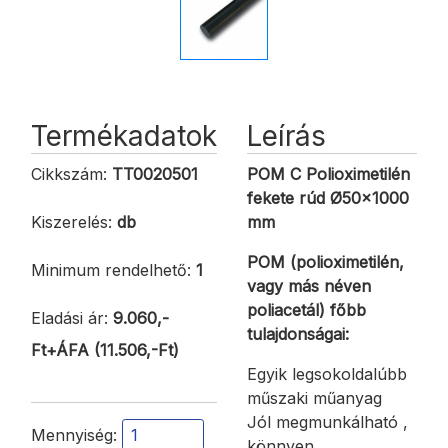
Termékadatok
Leírás
Cikkszám:
TT0020501
POM C Polioximetilén
fekete rúd
Ø
50x1000
Kiszerelés:
db
mm
POM (polioximetilén,
Minimum rendelhető:
1
vagy más néven
poliacetál) főbb
Eladási ár:
9.060,-
tulajdonságai:
Ft+ÁFA (11.506,-Ft)
Egyik legsokoldalúbb
műszaki műanyag
Jól megmunkálható ,
Mennyiség:
könnyen