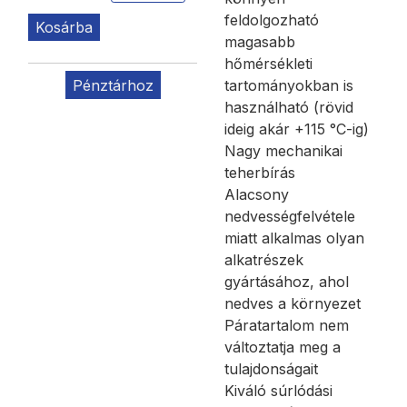
feldolgozható
Kosárba
magasabb
hőmérsékleti
Pénztárhoz
tartományokban is
használható (rövid
ideig akár +115 °C-ig)
Nagy mechanikai
teherbírás
Alacsony
nedvességfelvétele
miatt alkalmas olyan
alkatrészek
gyártásához, ahol
nedves a környezet
Páratartalom nem
változtatja meg a
tulajdonságait
Kiváló súrlódási