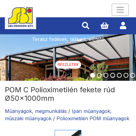
Terasz fedések, télikert, előtető
RÉSZLETEK
POM C Polioximetilén fekete rúd
Ø50x1000mm
Műanyagok, megmunkálás
/
Ipari műanyagok,
műszaki műanyagok
/
Polioximetilén POM műanyagok