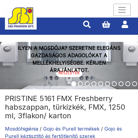
megjelenik: 3
ILYEN A MOSDÓJA? SZERETNE ELEGÁNS
GAZDASÁGOS ADAGOLÓKAT A
MELLÉKHELYISÉGBE. KÉRJEN
ÁRAJÁNLATOT.
RÉSZLETEK
PRISTINE 5161 FMX Freshberry
habszappan, türkizkék, FMX, 1250
ml, 3flakon/ karton
Mosdóhigiénia
/
Gojo és Purell termékek
/
Gojo és
Purell kéztisztító és fertőtlenítő szerek