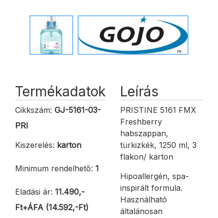
Termékadatok
Leírás
Cikkszám:
GJ-5161-03-
PRISTINE 5161 FMX
Freshberry
PRI
habszappan,
Kiszerelés:
karton
türkizkék, 1250 ml, 3
flakon/ karton
Minimum rendelhető:
1
Hipoallergén, spa-
inspirált formula.
Eladási ár:
11.490,-
Használható
Ft+ÁFA (14.592,-Ft)
általánosan