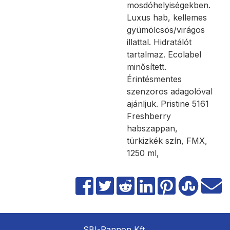
mosdóhelyiségekben.
Luxus hab, kellemes
gyümölcsös/virágos
illattal. Hidratálót
tartalmaz. Ecolabel
minősített.
Érintésmentes
szenzoros adagolóval
ajánljuk. Pristine 5161
Freshberry
habszappan,
türkizkék szín, FMX,
1250 ml,
SBI-Pannon Kft.