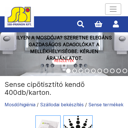
ILYEN A MOSDÓJA? SZERETNE ELEGÁNS
GAZDASÁGOS ADAGOLÓKAT A
MELLÉKHELYISÉGBE. KÉRJEN
ÁRAJÁNLATOT.
RÉSZLETEK
Sense cipőtisztító kendő
400db/karton.
Mosdóhigiénia
/
Szállodai bekészítés
/
Sense termékek