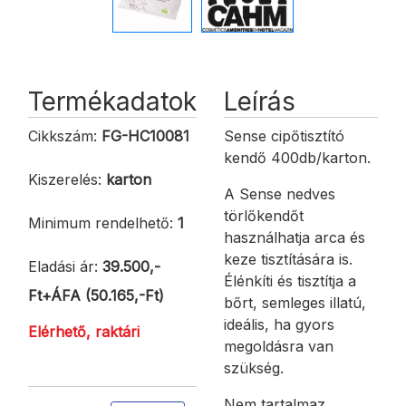
Termékadatok
Leírás
Cikkszám:
FG-HC10081
Sense cipőtisztító
kendő 400db/karton.
Kiszerelés:
karton
A Sense nedves
törlőkendőt
Minimum rendelhető:
1
használhatja arca és
keze tisztítására is.
Eladási ár:
39.500,-
Élénkíti és tisztítja a
Ft+ÁFA (50.165,-Ft)
bőrt, semleges illatú,
ideális, ha gyors
Elérhető, raktári
megoldásra van
szükség.
Nem tartalmaz