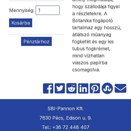
hogy szállodája figyel
Mennyiség:
a részletekre. A
Botanika fogápoló
Kosárba
tartalmaz egy hosszú,
átlátszó műanyag
Pénztárhoz
fogkefét és egy kis
tubus fogkrémet,
mind vízhatlan
viaszos papírba
csomagolva.
SBI-Pannon Kft.
7630 Pécs, Edison u. 9.
Tel.: +36 72 448 407