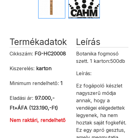
Termékadatok
Leírás
Cikkszám:
FG-HC20008
Botanika fogmosó
szett. 1 karton:500db
Kiszerelés:
karton
Leírás:
Minimum rendelhető:
1
Ez fogápoló készlet
nagyszerű módja
Eladási ár:
97.000,-
annak, hogy a
Ft+ÁFA (123.190,-Ft)
vendégei elégedettek
legyenek, ha nem
Nem raktári, rendelhető
hoztak saját fogkefét.
Ez egy apró gesztus,
amely megmutatja,