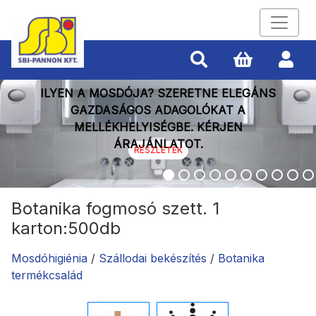
ILYEN A MOSDÓJA? SZERETNE ELEGÁNS
GAZDASÁGOS ADAGOLÓKAT A
MELLÉKHELYISÉGBE. KÉRJEN
ÁRAJÁNLATOT.
RÉSZLETEK
Botanika fogmosó szett. 1
karton:500db
Mosdóhigiénia
/
Szállodai bekészítés
/
Botanika
termékcsalád