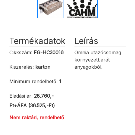
Termékadatok
Leírás
Cikkszám:
FG-HC30016
Omnia utazócsomag
környezetbarát
Kiszerelés:
karton
anyagokból.
Minimum rendelhető:
1
Eladási ár:
28.760,-
Ft+ÁFA (36.525,-Ft)
Nem raktári, rendelhető