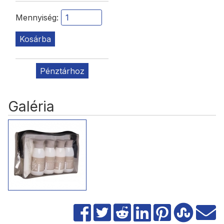
Mennyiség:
Kosárba
Pénztárhoz
Galéria