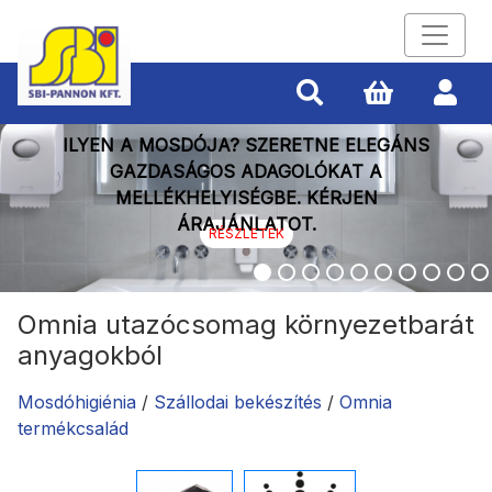
ILYEN A MOSDÓJA? SZERETNE ELEGÁNS
GAZDASÁGOS ADAGOLÓKAT A
MELLÉKHELYISÉGBE. KÉRJEN
ÁRAJÁNLATOT.
RÉSZLETEK
Omnia utazócsomag környezetbarát
anyagokból
Mosdóhigiénia
/
Szállodai bekészítés
/
Omnia
termékcsalád