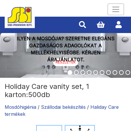
ILYEN A MOSDÓJA? SZERETNE ELEGÁNS
GAZDASÁGOS ADAGOLÓKAT A
MELLÉKHELYISÉGBE. KÉRJEN
ÁRAJÁNLATOT.
RÉSZLETEK
Holiday Care vanity set, 1
karton:500db
Mosdóhigiénia
/
Szállodai bekészítés
/
Haliday Care
termékek