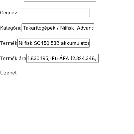
Cégnév
Kategória
Termék
Termék ára
Üzenet