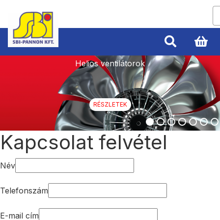
Helios ventilátorok
RÉSZLETEK
Kapcsolat felvétel
Név
Telefonszám
E-mail cím