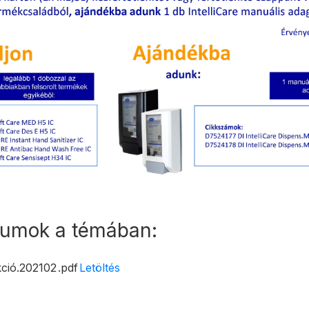
tumok a témában:
kció.202102
.pdf
Letöltés