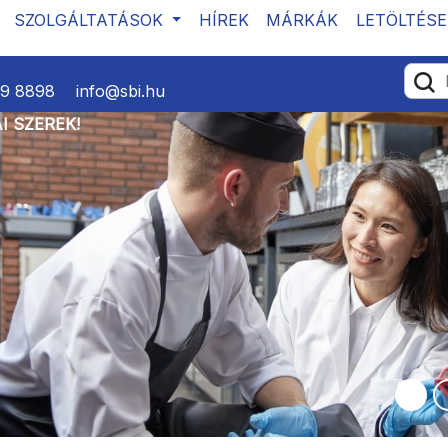
SZOLGÁLTATÁSOK
HÍREK
MÁRKÁK
LETÖLTÉSE
39 8898
info@sbi.hu
I SZEREK!