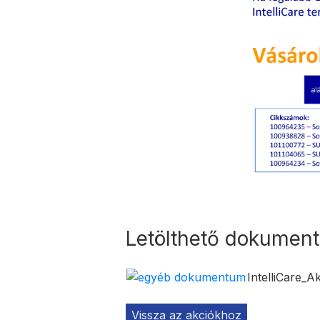
Letölthető dokumen
IntelliCare_A
Vissza az akciókhoz