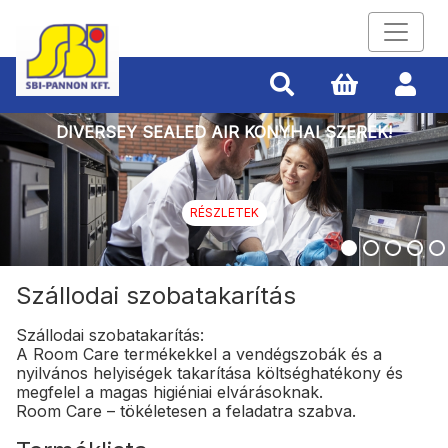
DIVERSEY SEALED AIR KONYHAI SZEREK!
RÉSZLETEK
Szállodai szobatakarítás
Szállodai szobatakarítás:
A Room Care termékekkel a vendégszobák és a
nyilvános helyiségek takarítása költséghatékony és
megfelel a magas higiéniai elvárásoknak.
Room Care – tökéletesen a feladatra szabva.