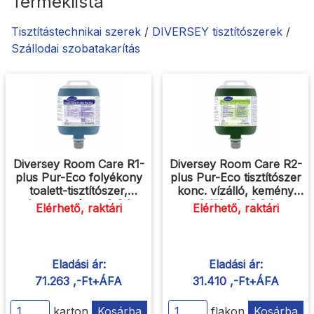
Terméklista
Tisztítástechnikai szerek
/
DIVERSEY tisztítószerek
/
Szállodai szobatakarítás
Diversey Room Care R1-
Diversey Room Care R2-
plus Pur-Eco folyékony
plus Pur-Eco tisztítószer
toalett-tisztítószer,
konc. vízálló, kemény
koncentrátum 2,0 l
felület 2x2,0 l
Elérhető, raktári
Elérhető, raktári
Eladási ár:
Eladási ár:
71.263 ,-Ft+ÁFA
31.410 ,-Ft+ÁFA
karton
Kosárba
flakon
Kosárba