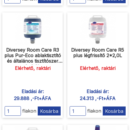
Diversey Room Care R3
Diversey Room Care R5
plus Pur-Eco ablaktisztító
plus légfrissítő 2*2,0L
és általános tisztítószer
2*2,0L
Elérhető, raktári
Elérhető, raktári
Eladási ár:
Eladási ár:
29.888 ,-Ft+ÁFA
24.313 ,-Ft+ÁFA
flakon
Kosárba
flakon
Kosárba