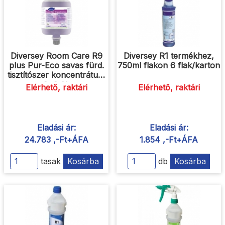
Diversey Room Care R9
Diversey R1 termékhez,
plus Pur-Eco savas fürd.
750ml flakon 6 flak/karton
tisztítószer koncentrátum
2*2,0L
Elérhető, raktári
Elérhető, raktári
Eladási ár:
Eladási ár:
24.783 ,-Ft+ÁFA
1.854 ,-Ft+ÁFA
tasak
Kosárba
db
Kosárba