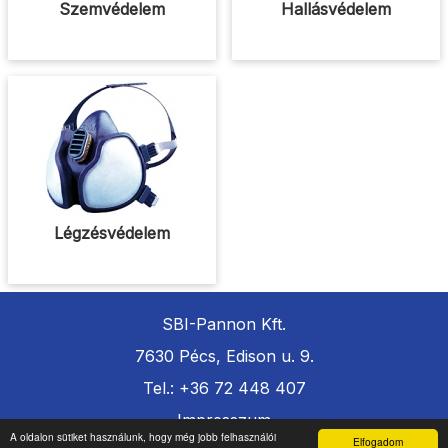
Szemvédelem
Hallásvédelem
Légzésvédelem
SBI-Pannon Kft.
7630 Pécs, Edison u. 9.
Tel.: +36 72 448 407
Impresszum
A oldalon sütiket használunk, hogy még jobb felhasználói
Elfogadom