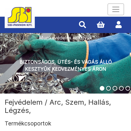
Munkavédelmi kesztyűk
BIZTONSÁGOS, ÜTÉS- ÉS VÁGÁS ÁLLÓ
KESZTYŰK KEDVEZMÉNYES ÁRON
Fejvédelem / Arc, Szem, Hallás,
Légzés,
Termékcsoportok