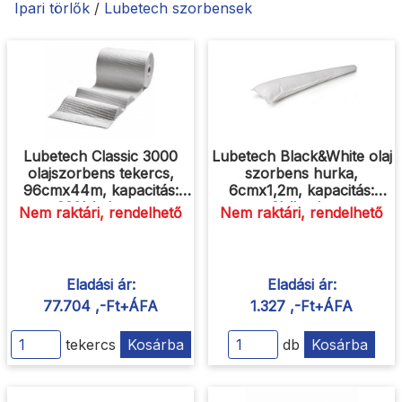
Ipari törlők
/
Lubetech szorbensek
Lubetech Classic 3000
Lubetech Black&White olaj
olajszorbens tekercs,
szorbens hurka,
96cmx44m, kapacitás:
6cmx1,2m, kapacitás:
230L/tekercs
3L/hurka
Nem raktári, rendelhető
Nem raktári, rendelhető
Eladási ár:
Eladási ár:
77.704 ,-Ft+ÁFA
1.327 ,-Ft+ÁFA
tekercs
Kosárba
db
Kosárba