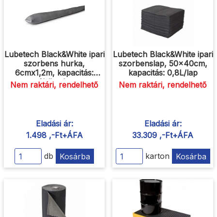
Lubetech Black&White ipari
Lubetech Black&White ipari
szorbens hurka,
szorbenslap, 50x40cm,
6cmx1,2m, kapacitás:
kapacitás: 0,8L/lap
4L/hurka
Nem raktári, rendelhető
Nem raktári, rendelhető
Eladási ár:
Eladási ár:
1.498 ,-Ft+ÁFA
33.309 ,-Ft+ÁFA
db
Kosárba
karton
Kosárba