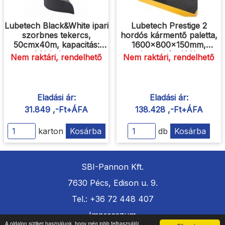
Lubetech Black&White ipari
Lubetech Prestige 2
szorbnes tekercs,
hordós kármentő paletta,
50cmx40m, kapacitás:
1600x800x150mm,
80L/tekercs
kapacitás: 120L
Nem raktári, rendelhető
Nem raktári, rendelhető
Eladási ár:
Eladási ár:
31.849 ,-Ft+ÁFA
138.428 ,-Ft+ÁFA
karton
Kosárba
db
Kosárba
SBI-Pannon Kft.
7630 Pécs, Edison u. 9.
Tel.: +36 72 448 407
Impresszum
A oldalon sütiket használunk, hogy még jobb felhasználói