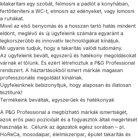
kitakarítani egy szobát, felmosni a padlót a konyhában,
fertőtleníteni a WC-t, elmosni az edényeket, vagy kimosni
a ruhákat.
Mivel az első benyomás és a hosszan tartó hatás mindent
eldönt, meglévő és új ügyfeleink számára egyaránt a
legkorszerűbb és innovatív technológiákat kínáljuk.
Mi ugyanis tudjuk, hogy a takarítás valódi tudomány.
Az ügyfeleink bevált, egyszerű és hatékony megoldásokat
várnak el tőlünk. És ezért létrehoztuk a P&G Professional
rendszert. A háztartásokból ismert márkák magasan
professzionális megoldást kínálnak.
Ügyfeleinknek bebizonyítjuk, hogy alaposan és illatosan
tisztítunk!
Termékeink beváltak, egyszerűek és hatékonyak
A P&G Professional a megbízható márkák ismertségét,
azok erős piaci pozícióját és a fogyasztók általi megértését
használja ki. Célunk az ágazatok egész sorában – pl.
HoReCa, mosodaipar, élelmiszeripar, épület takarítás és