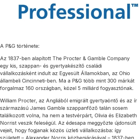
A P&G története:
Az 1837-ben alapított The Procter & Gamble Company
egy kis, szappan- és gyertyakészítő családi
vállalkozásként indult az Egyesült Államokban, az Ohio
állambeli Cincinneti-ben. Ma a P&G több mint 300 márkát
forgalmaz 160 országban, közel 5 milliárd fogyasztónak.
William Procter, az Angliából emigrált gyertyaöntő és az ír
származású James Gamble szappanfőző talán sosem
találkozott volna, ha nem a testvérpárt, Olivia és Elizabeth
Norrist veszik feleségül. Az édesapa meggyőzte újdonsült
vejeit, hogy fogjanak közös üzleti vállalkozásba: így
született – Alexander Norris közbenjárásával – 1837-ben