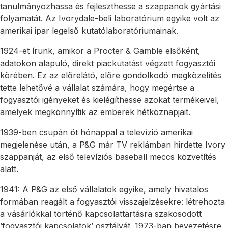
tanulmányozhassa és fejleszthesse a szappanok gyártási
folyamatát. Az Ivorydale-beli laboratórium egyike volt az
amerikai ipar legelső kutatólaboratóriumainak.
1924-et írunk, amikor a Procter & Gamble elsőként,
adatokon alapuló, direkt piackutatást végzett fogyasztói
körében. Ez az előrelátó, előre gondolkodó megközelítés
tette lehetővé a vállalat számára, hogy megértse a
fogyasztói igényeket és kielégíthesse azokat termékeivel,
amelyek megkönnyítik az emberek hétköznapjait.
1939-ben csupán öt hónappal a televízió amerikai
megjelenése után, a P&G már TV reklámban hirdette Ivory
szappanját, az első televíziós baseball meccs közvetítés
alatt.
1941: A P&G az első vállalatok egyike, amely hivatalos
formában reagált a fogyasztói visszajelzésekre: létrehozta
a vásárlókkal történő kapcsolattartásra szakosodott
’fogyasztói kapcsolatok’ osztályát. 1973-ban bevezetésre