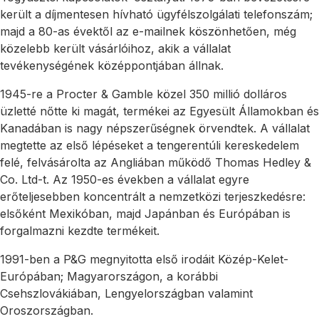
került a díjmentesen hívható ügyfélszolgálati telefonszám;
majd a 80-as évektől az e-mailnek köszönhetően, még
közelebb került vásárlóihoz, akik a vállalat
tevékenységének középpontjában állnak.
1945-re a Procter & Gamble közel 350 millió dolláros
üzletté nőtte ki magát, termékei az Egyesült Államokban és
Kanadában is nagy népszerűségnek örvendtek. A vállalat
megtette az első lépéseket a tengerentúli kereskedelem
felé, felvásárolta az Angliában működő Thomas Hedley &
Co. Ltd-t. Az 1950-es években a vállalat egyre
erőteljesebben koncentrált a nemzetközi terjeszkedésre:
elsőként Mexikóban, majd Japánban és Európában is
forgalmazni kezdte termékeit.
1991-ben a P&G megnyitotta első irodáit Közép-Kelet-
Európában; Magyarországon, a korábbi
Csehszlovákiában, Lengyelországban valamint
Oroszországban.