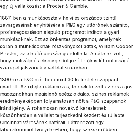
egy új vállalkozás: a Procter & Gamble.
1887-ben a munkásosztály helyi és országos szintű
zavargásainak enyhítésére a P&G egy úttörőnek számító,
profitmegosztáson alapuló programot indított a gyári
munkásoknak. Ezt az önkéntes programot, amelynek
során a munkásoknak részvényeket adtak, William Cooper
Procter, az alapító unokája gondolta ki. A célja az volt,
hogy motiválja és elismerje dolgozóit - ők is létfontosságú
szerepet játszanak a vállalat sikerében.
1890-re a P&G már több mint 30 különféle szappant
gyártott. Az újfajta reklámozás, többek között az országos
magazinokban megjelenő egész oldalas, színes reklámok
eredményeképpen folyamatosan nőtt a P&G szappanok
iránti igény. A rohamosan növekvő keresletnek
köszönhetően a vállalat terjeszkedni kezdett és túllépte
Cincinnati városának határait. Létrehozott egy
laboratóriumot Ivorydale-ben, hogy szakszerűbben