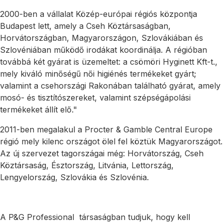
2000-ben a vállalat Közép-európai régiós központja
Budapest lett, amely a Cseh Köztársaságban,
Horvátországban, Magyarországon, Szlovákiában és
Szlovéniában működő irodákat koordinálja. A régióban
továbbá két gyárat is üzemeltet: a csömöri Hyginett Kft-t.,
mely kiváló minőségű női higiénés termékeket gyárt;
valamint a csehországi Rakonában található gyárat, amely
mosó- és tisztítószereket, valamint szépségápolási
termékeket állít elő."
2011-ben megalakul a Procter & Gamble Central Europe
régió mely kilenc országot ölel fel köztük Magyarországot.
Az új szervezet tagországai még: Horvátország, Cseh
Köztársaság, Észtország, Litvánia, Lettország,
Lengyelország, Szlovákia és Szlovénia.
A P&G Professional társaságban tudjuk, hogy kell