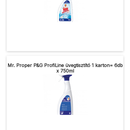
Mr. Proper P&G ProfiLine üvegtisztító 1 karton= 6db
x 750ml