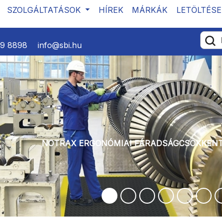
SZOLGÁLTATÁSOK
HÍREK
MÁRKÁK
LETÖLTÉSE
39 8898
info@sbi.hu
NOTRAX ERGONÓMIAI FÁRADSÁGCSÖKKENTŐ