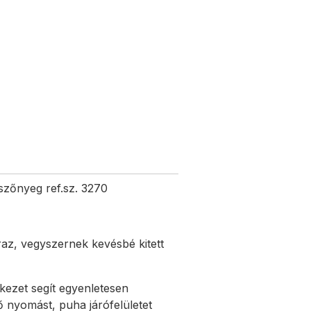
szőnyeg ref.sz. 3270
az, vegyszernek kevésbé kitett
rkezet segít egyenletesen
ő nyomást, puha járófelületet