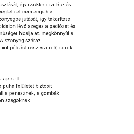
eloszlását, így csökkenti a láb- és
egfelület nem engedi a
őnyegbe jutását, így takarítása
oldalon lévő szegés a padlózat és
nbséget hidalja át, megkönnyíti a
 A szőnyeg száraz
mint például összeszerelő sorok,
ajánlott
uha felületet biztosít
ll a penésznek, a gombák
len szagoknak