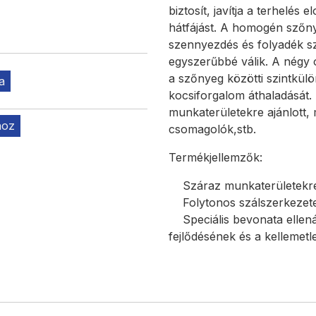
biztosít, javítja a terhelés 
hátfájást. A homogén szőny
szennyezdés és folyadék sz
egyszerűbbé válik. A négy 
a szőnyeg közötti szintkülö
a
kocsiforgalom áthaladását.
munkaterületekre ajánlott, 
hoz
csomagolók,stb.
Termékjellemzők:
Száraz munkaterületekre 
Folytonos szálszerkezete p
Speciális bevonata ellená
fejlődésének és a kellemet