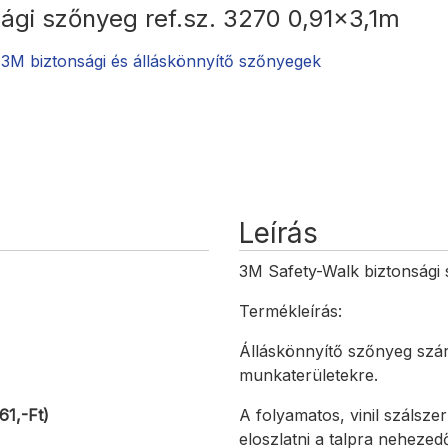
ági szőnyeg ref.sz. 3270 0,91x3,1m
/
3M biztonsági és álláskönnyítő szőnyegek
Leírás
3M Safety-Walk biztonsági 
Termékleírás:
Álláskönnyítő szőnyeg szár
munkaterületekre.
61,-Ft)
A folyamatos, vinil szálsze
eloszlatni a talpra nehezed