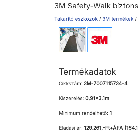
3M Safety-Walk biztons
Takarító eszközök
/
3M termékek
Termékadatok
Cikkszám:
3M-7007115734-4
Kiszerelés:
0,91x3,1m
Minimum rendelhető:
1
Eladási ár:
129.261,-Ft+ÁFA (164.1