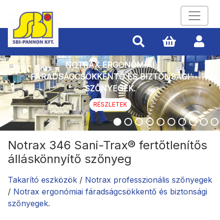
NOTRAX ERGONÓMIAI
FÁRADSÁGCSÖKKENTŐ ÉS BIZTONSÁGI
SZŐNYEGEK.
RÉSZLETEK
Notrax 346 Sani-Trax® fertőtlenítős
álláskönnyítő szőnyeg
Takarító eszközök
/
Notrax professzionális szőnyegek
/
Notrax ergonómiai fáradságcsökkentő és biztonsági
szőnyegek.