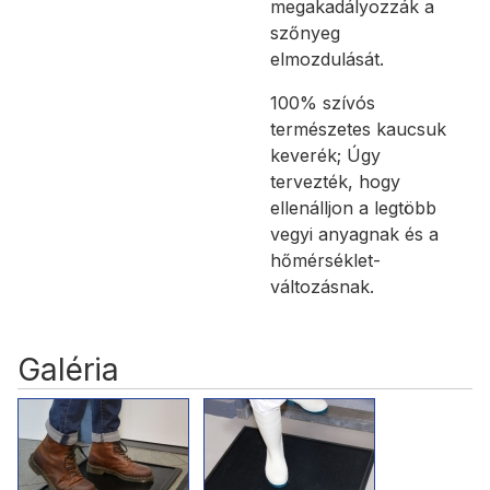
megakadályozzák a
szőnyeg
elmozdulását.
100% szívós
természetes kaucsuk
keverék; Úgy
tervezték, hogy
ellenálljon a legtöbb
vegyi anyagnak és a
hőmérséklet-
változásnak.
Galéria