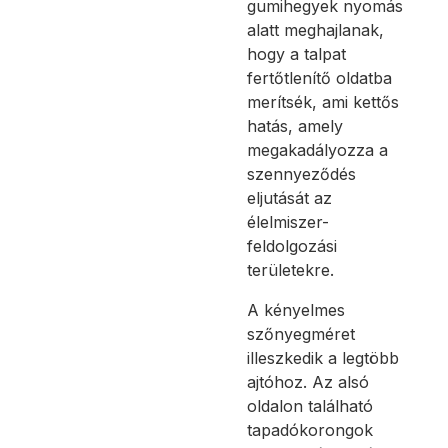
gumihegyek nyomás
alatt meghajlanak,
hogy a talpat
fertőtlenítő oldatba
merítsék, ami kettős
hatás, amely
megakadályozza a
szennyeződés
eljutását az
élelmiszer-
feldolgozási
területekre.
A kényelmes
szőnyegméret
illeszkedik a legtöbb
ajtóhoz. Az alsó
oldalon található
tapadókorongok