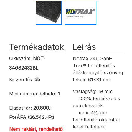
Termékadatok
Leírás
Cikkszám:
NOT-
Notrax 346 Sani-
Trax® fertőtlenítős
346S2432BL
álláskönnyítő szőnyeg
Kiszerelés:
db
fekete 61x81 cm.
Vastagság: 19 mm
Minimum rendelhető:
1
100% természetes
gumi keverék
Eladási ár:
20.899,-
max. 4½ liter
Ft+ÁFA (26.542,-Ft)
fertőtlenítő oldatottal
lehet feltölteni
Nem raktári, rendelhető