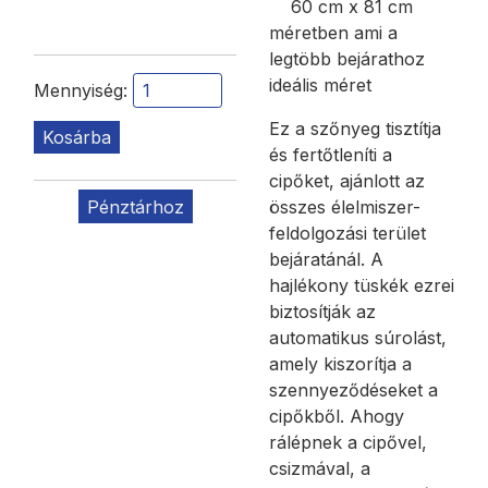
60 cm x 81 cm
méretben ami a
legtöbb bejárathoz
ideális méret
Mennyiség:
Ez a szőnyeg tisztítja
Kosárba
és fertőtleníti a
cipőket, ajánlott az
Pénztárhoz
összes élelmiszer-
feldolgozási terület
bejáratánál. A
hajlékony tüskék ezrei
biztosítják az
automatikus súrolást,
amely kiszorítja a
szennyeződéseket a
cipőkből. Ahogy
rálépnek a cipővel,
csizmával, a