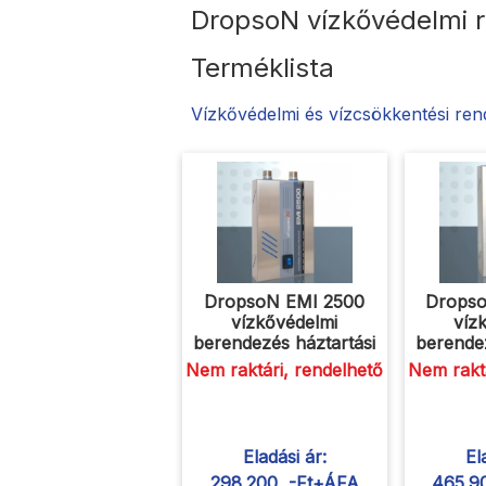
DropsoN vízkővédelmi r
Terméklista
Vízkővédelmi és vízcsökkentési re
DropsoN EMI 2500
Drops
vízkővédelmi
víz
berendezés háztartási
berendez
Nem raktári, rendelhető
Nem raktá
Eladási ár:
El
298.200 ,-Ft+ÁFA
465.9