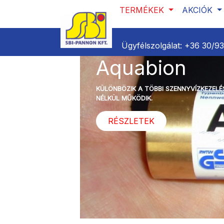
TERMÉKEK
AKCIÓK
Ügyfélszolgálat:
+36 30/9
Aquabion
KÜLÖNBÖZIK A TÖBBI SZENNYVÍZKEZEL
NÉLKÜL MŰKÖDIK.
RÉSZLETEK