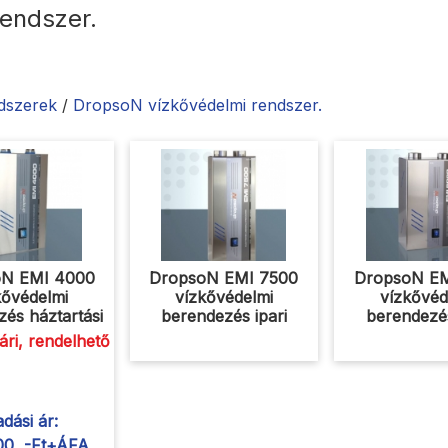
endszer.
ndszerek
/
DropsoN vízkővédelmi rendszer.
oN EMI 4000
DropsoN EMI 7500
DropsoN EM
kővédelmi
vízkővédelmi
vízkővéd
és háztartási
berendezés ipari
berendezés
ri, rendelhető
adási ár:
00 ,-Ft+ÁFA